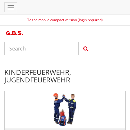
Toggle
navigation
To the mobile compact version (login required)
KINDERFEUERWEHR,
JUGENDFEUERWEHR