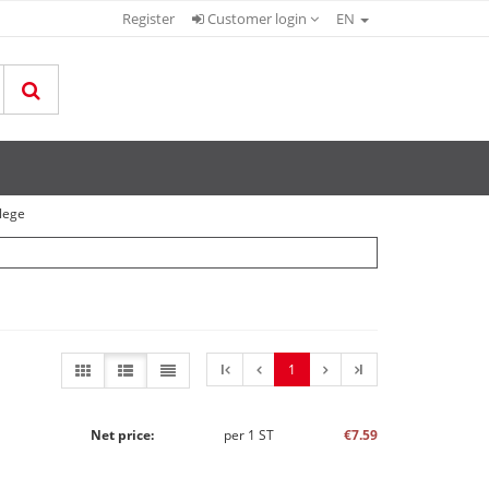
Register
Customer login
EN
flege
l
1
l
Net price:
per
1
ST
€7.59