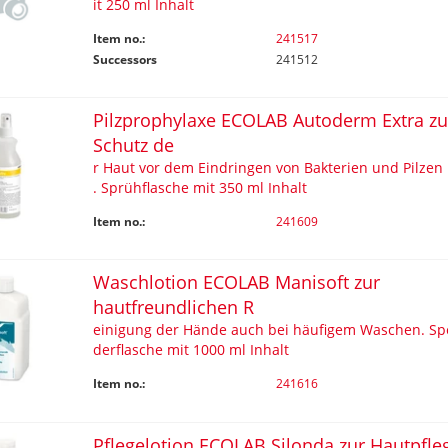
it 250 ml Inhalt
Item no.:
241517
Successors
241512
Pilzprophylaxe ECOLAB Autoderm Extra z
Schutz de
r Haut vor dem Eindringen von Bakterien und Pilzen
. Sprühflasche mit 350 ml Inhalt
Item no.:
241609
Waschlotion ECOLAB Manisoft zur
hautfreundlichen R
einigung der Hände auch bei häufigem Waschen. Sp
derflasche mit 1000 ml Inhalt
Item no.:
241616
Pflegelotion ECOLAB Silonda zur Hautpfle