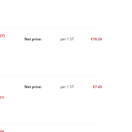
um
Net price:
per
1
ST
€18.24
Net price:
per
1
ST
€7.43
en
ge