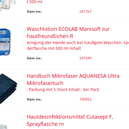
t 500 ml
Item no.:
241767
Waschlotion ECOLAB Manisoft zur
hautfreundlichen R
einigung der Hände auch bei häufigem Waschen. Sp
derflasche mit 500 ml Inhalt
Item no.:
241649
Handtuch Mikrofaser AQUANESA Ultra
Mikrofasertuch
, Packung mit 5 Stück Inhalt , 5er Pack
Item no.:
100562
Hautdesinfektionsmittel Cutasept F,
Sprayflasche m