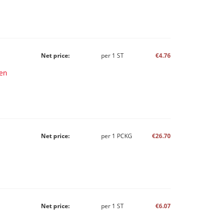
Net price:
per
1
ST
€4.76
en
Net price:
per
1
PCKG
€26.70
Net price:
per
1
ST
€6.07