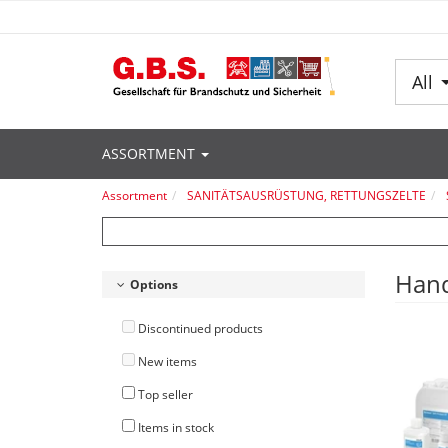
All
ASSORTMENT
Assortment
SANITÄTSAUSRÜSTUNG, RETTUNGSZELTE
Hand
Options
Discontinued products
New items
Top seller
Items in stock