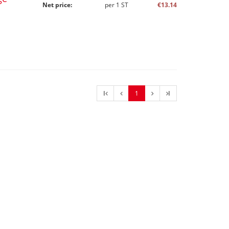
Net price:
per
1
ST
€13.14
l
1
l