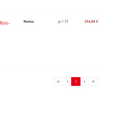
Netto:
je
1
ST
254,00 €
ini-
l
1
l