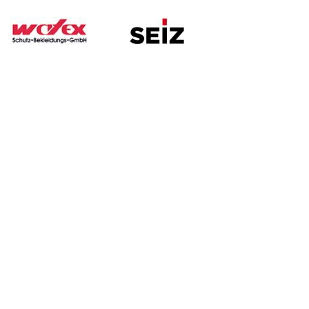
ssen
Kontakt
G.B.S. Handelsgesellschaft mbH
Gesellschaft für Brandschutz und Sicherheit
Zur Hagelschonung 2
- im Preußenpark -
14974 Ludwigsfelde
Tel.: 0 33 78 /86 98-0
Normen
Fax: 0 33 78 /86 98-50
E-Mail:
shop
@gbs-brandschutz.de
es DFV
nen