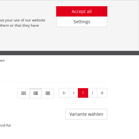
Registrieren
Anmeldung für Kunden
DE
Accept all
out your use of our website
Settings
 them or that they have
pen
l
1
l
Variante wählen
end für