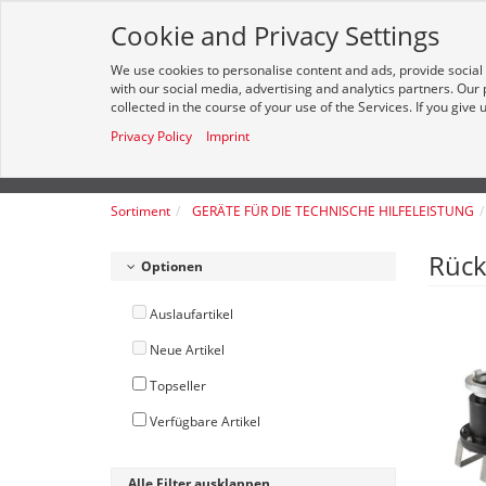
Cookie and Privacy Settings
We use cookies to personalise content and ads, provide social
Alle
with our social media, advertising and analytics partners. Our
collected in the course of your use of the Services. If you give
Privacy Policy
Imprint
HOME
SORTIMENT
NEUE PRODUKTE
Sortiment
GERÄTE FÜR DIE TECHNISCHE HILFELEISTUNG
Rück
Optionen
Auslaufartikel
Neue Artikel
Topseller
Verfügbare Artikel
Alle Filter ausklappen