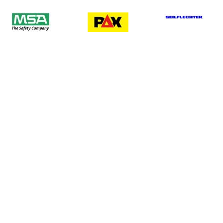
Registrieren
Passwort verge
Service
Fachberichte, 
und Links
ag
rag
Posi. zu Fachfragen d
chreiben
Links zu Fachinstitutio
d