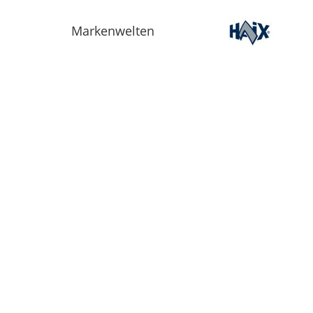
Markenwelten
Informationen
Über Uns
AGB
Webseite
Datenschutz
Facebook
Impressum
Liefer- und
Zahlungsbedingungen
Widerrufsbelehrung
Batteriehinweis
Größentabelle
Downloads
G.B.S. Retourenantr
NeoVia Retourenant
MSA Servicebegleits
Extrablatt Waldbran