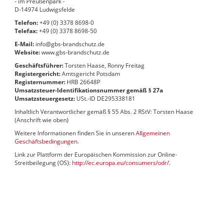
- im Preußenpark -
D-14974 Ludwigsfelde
Telefon:
+49 (0) 3378 8698-0
Telefax:
+49 (0) 3378 8698-50
E-Mail:
info@gbs-brandschutz.de
Website:
www.gbs-brandschutz.de
Geschäftsführer:
Torsten Haase, Ronny Freitag
Registergericht:
Amtsgericht Potsdam
Registernummer:
HRB 26648P
Umsatzsteuer-Identifikationsnummer gemäß § 27a
Umsatzsteuergesetz:
USt.-ID DE295338181
Inhaltlich Verantwortlicher gemäß § 55 Abs. 2 RStV: Torsten Haase
(Anschrift wie oben)
Weitere Informationen finden Sie in unseren
Allgemeinen
Geschäftsbedingungen
.
Link zur Plattform der Europäischen Kommission zur Online-
Streitbeilegung (OS):
http://ec.europa.eu/consumers/odr/
.