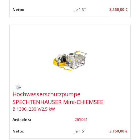
Netto:
je
1
ST
3.550,00 €
Hochwasserschutzpumpe
SPECHTENHAUSER Mini-CHIEMSEE
B 1300, 230 V/2,5 kW
Artikelnr.:
265061
Netto:
je
1
ST
3.150,00 €