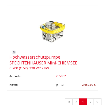
Hochwasserschutzpumpe
SPECHTENHAUSER Mini-CHIEMSEE
C 700 (C 52), 230 V/2,2 kW
Artikelnr.:
265002
Netto:
je
1
ST
2.650,00 €
l
1
l