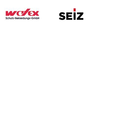
ssen
Kontakt
G.B.S. Handelsgesellschaft mbH
Gesellschaft für Brandschutz und Sicherheit
Zur Hagelschonung 2
- im Preußenpark -
14974 Ludwigsfelde
Tel.: 0 33 78 /86 98-0
Normen
Fax: 0 33 78 /86 98-50
E-Mail:
shop
@gbs-brandschutz.de
es DFV
nen