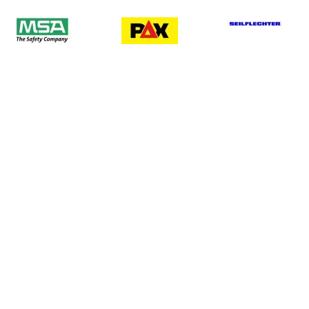
Registrieren
Passwort verge
Service
Fachberichte, 
und Links
ag
rag
Posi. zu Fachfragen d
chreiben
Links zu Fachinstitutio
d