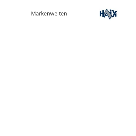
Markenwelten
Informationen
Über Uns
AGB
Webseite
Datenschutz
Facebook
Impressum
Liefer- und
Zahlungsbedingungen
Widerrufsbelehrung
Batteriehinweis
Größentabelle
Downloads
G.B.S. Retourenantr
NeoVia Retourenant
MSA Servicebegleits
Extrablatt Waldbran