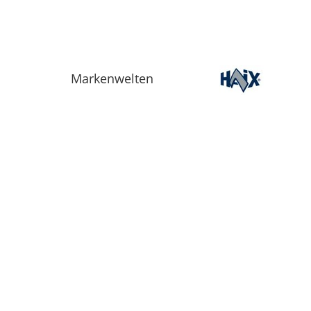
Markenwelten
Informationen
Über Uns
AGB
Webseite
Datenschutz
Facebook
Impressum
Liefer- und
Zahlungsbedingungen
Widerrufsbelehrung
Batteriehinweis
Größentabelle
Downloads
G.B.S. Retourenantr
NeoVia Retourenant
MSA Servicebegleits
Extrablatt Waldbran