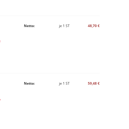
Netto:
je
1
ST
48,70 €
e
Netto:
je
1
ST
59,48 €
A