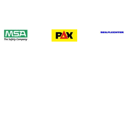
Registrieren
Passwort verge
Service
Fachberichte, 
und Links
ag
rag
Posi. zu Fachfragen d
chreiben
Links zu Fachinstitutio
d