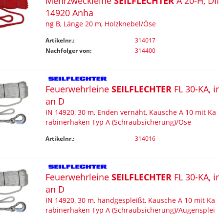
Mehrzweckleine
SEILFLECHTER
A 20-H, DI
14920 Anha
ng B, Länge 20 m, Holzknebel/Öse
Artikelnr.:
314017
Nachfolger von:
314400
Feuerwehrleine
SEILFLECHTER
FL 30-KA, i
an D
IN 14920, 30 m, Enden vernäht, Kausche A 10 mit Ka
rabinerhaken Typ A (Schraubsicherung)/Öse
Artikelnr.:
314016
Feuerwehrleine
SEILFLECHTER
FL 30-KA, i
an D
IN 14920, 30 m, handgespleißt, Kausche A 10 mit Ka
rabinerhaken Typ A (Schraubsicherung)/Augensplei