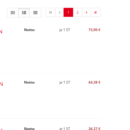
l
1
2
l
Netto:
je
1
ST
73,90 €
N
e
Netto:
je
1
ST
64,38 €
IN
Netto:
je
1
ST
26,27 €