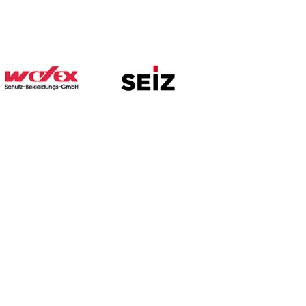
ssen
Kontakt
G.B.S. Handelsgesellschaft mbH
Gesellschaft für Brandschutz und Sicherheit
Zur Hagelschonung 2
- im Preußenpark -
14974 Ludwigsfelde
Tel.: 0 33 78 /86 98-0
Normen
Fax: 0 33 78 /86 98-50
E-Mail:
shop
@gbs-brandschutz.de
es DFV
nen