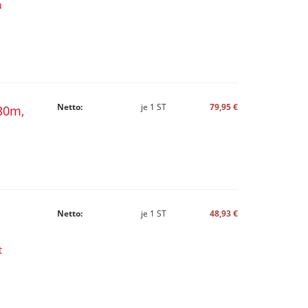
u
Netto:
je
1
ST
79,95 €
30m,
Netto:
je
1
ST
48,93 €
t