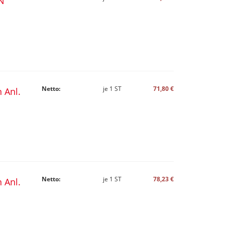
N
Netto:
je
1
ST
71,80 €
n Anl.
Netto:
je
1
ST
78,23 €
n Anl.