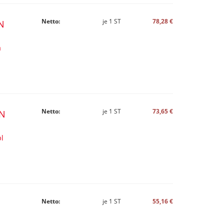
Netto:
je
1
ST
78,28 €
N
a
Netto:
je
1
ST
73,65 €
IN
l
Netto:
je
1
ST
55,16 €