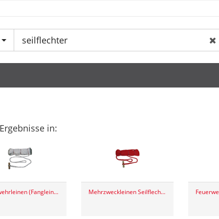
Ergebnisse in:
Feuerwehrleinen (Fangleinen) Seilflechter DIN 14920
Mehrzweckleinen Seilflechter