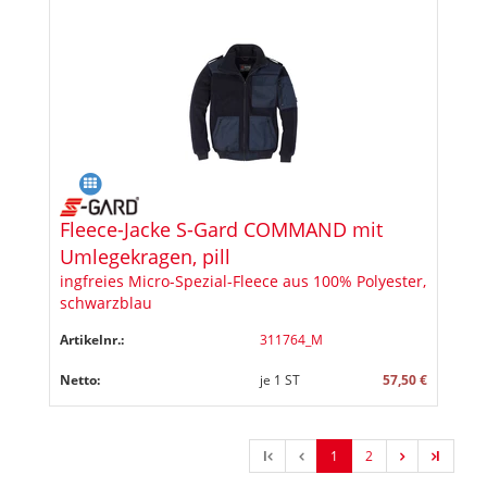
Fleece-Jacke S-Gard COMMAND mit
Umlegekragen, pill
ingfreies Micro-Spezial-Fleece aus 100% Polyester,
schwarzblau
Artikelnr.:
311764_M
Netto:
je
1
ST
57,50 €
l
1
2
l