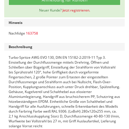
Neuer Kunde?
Jetzt registrieren.
Hinweis
Nachfolge
163758
Beschreibung
Turbo-Spritze AWG EVO 130, DIN EN 15182-2:2019-11 Typ 3.
Einstellung der Durchflussmenge mittels Drehring, Öffnen und
Schließen über Bügelgriff, Einstellung der Strahlform von Vollstrahl
bis Sprühstrahl 120°, hohe Griffigkeit durch vorgeformte
Fingertaschen, 2 große Pointer zum Ertasten der eingestellten
Durchflussmenge und Strahlform auch bei Nullsicht, Flash-Over-
Position, Kupplungsanschluss auch unter Druck drehbar, Spülstellung.
Gehäuse, Kugelventil und Schalthebel aus eloxierter
Aluminiumlegierung, Handgriff aus bruchsicherem PP, Schutzring aus
hitzebeständigem EPDM. Einheitliche Größe von Schalthebel und
Handgriff für alle Ausführungen, schnelle Erkennbarkeit des Modells
durch Farbring Farbe weiß RAL 9306. (LxBxH) 280x120x255 mm, ca.
2,1 kg Anschlusskupplung Storz D, Durchflussmenge 40-80-130 l/min,
Wurfweite bei Vollstrahl bis 27 m, mit Griff Auslaufartikel, Lieferung
solange Vorrat reicht