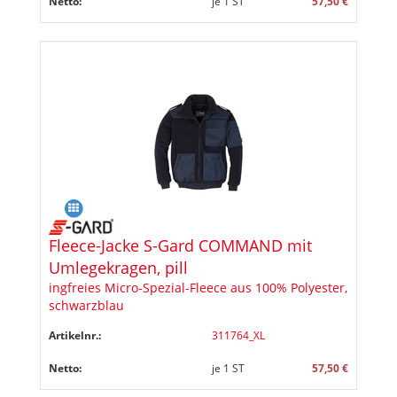
Netto:
je
1
ST
57,50 €
Fleece-Jacke S-Gard COMMAND mit
Umlegekragen, pill
ingfreies Micro-Spezial-Fleece aus 100% Polyester,
schwarzblau
Artikelnr.:
311764_XL
Netto:
je
1
ST
57,50 €