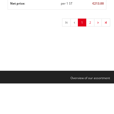
Net price:
per
1
ST
€213.00
l
1
2
l
Overview of our assortment
Contact
Legal notice
Data protection