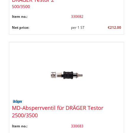
500/3500
Item no.:
330682
Net price:
per
1
ST
€212.00
MD-Absperrventil für DRÄGER Testor
2500/3500
Item no.:
330683