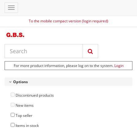
Toggle
navigation
To the mobile compact version (login required)
For more product information, please log on to the system.
Login
Options
Discontinued products
New items
Top seller
Items in stock