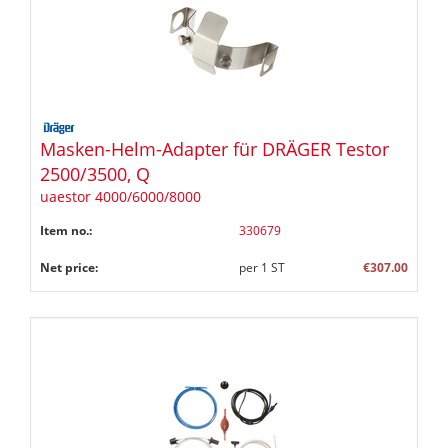
Masken-Helm-Adapter für DRÄGER Testor
2500/3500, Q
uaestor 4000/6000/8000
Item no.:
330679
Net price:
per
1
ST
€307.00