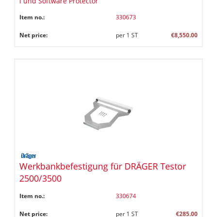
l und Software Protector
Item no.:
330673
Net price:
per
1
ST
€8,550.00
Werkbankbefestigung für DRÄGER Testor
2500/3500
Item no.:
330674
Net price:
per
1
ST
€285.00