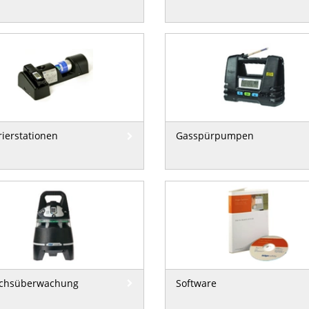
rierstationen
Gasspürpumpen
ichsüberwachung
Software