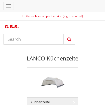
Toggle
navigation
To the mobile compact version (login required)
LANCO Küchenzelte
Küchenzelte