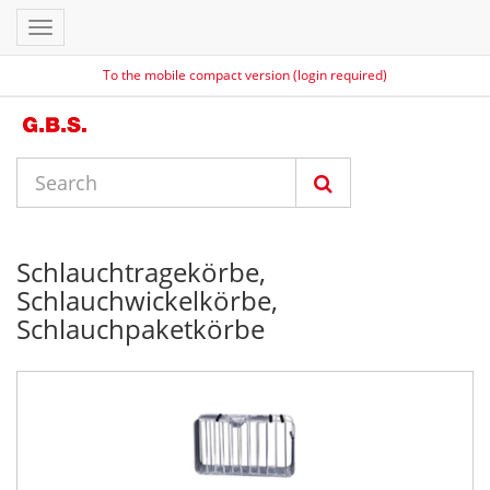
Toggle
navigation
To the mobile compact version (login required)
Schlauchtragekörbe,
Schlauchwickelkörbe,
Schlauchpaketkörbe