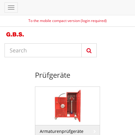
Toggle
navigation
To the mobile compact version (login required)
Prüfgeräte
Armaturenprüfgeräte